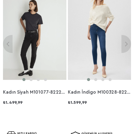
Kadın Siyah M101077-82224 Star Mom Jeans
Kadın İndigo M100328-82232 Tess Pantolon
₺1.499,99
₺1.599,99
HIZLI KARGO
GÜVENİLİR ALIŞVERİŞ