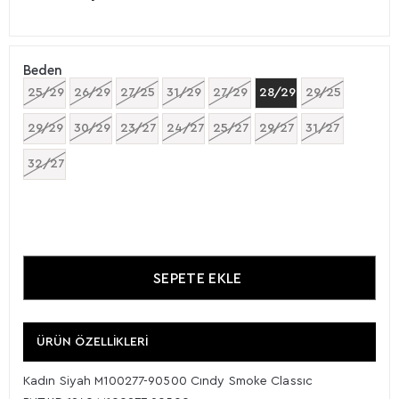
Beden
25/29
26/29
27/25
31/29
27/29
28/29
29/25
29/29
30/29
23/27
24/27
25/27
29/27
31/27
32/27
ÜRÜN ÖZELLIKLERI
Kadın Siyah M100277-90500 Cındy Smoke Classıc