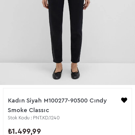
Kadın Siyah M100277-90500 Cındy
Smoke Classıc
Stok Kodu
PNT.KD.1240
₺1.499,99