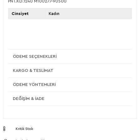
PNT.KD.1240 M100277-90500
Cinsiyet
Kadın
ÖDEME SEÇENEKLERI
KARGO & TESLIMAT
ÖDEME YÖNTEMLERI
DEĞIŞIM & İADE
Kritik Stok