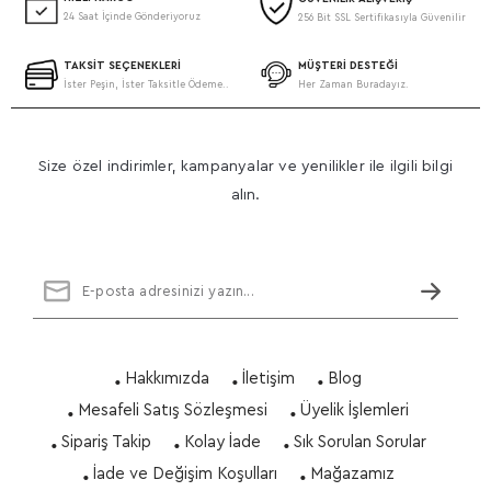
24 Saat İçinde Gönderiyoruz
256 Bit SSL Sertifikasıyla Güvenilir
TAKSİT SEÇENEKLERİ
MÜŞTERİ DESTEĞİ
İster Peşin, İster Taksitle Ödeme..
Her Zaman Buradayız.
Size özel indirimler, kampanyalar ve yenilikler ile ilgili bilgi
alın.
Hakkımızda
İletişim
Blog
Mesafeli Satış Sözleşmesi
Üyelik İşlemleri
Sipariş Takip
Kolay İade
Sık Sorulan Sorular
İade ve Değişim Koşulları
Mağazamız