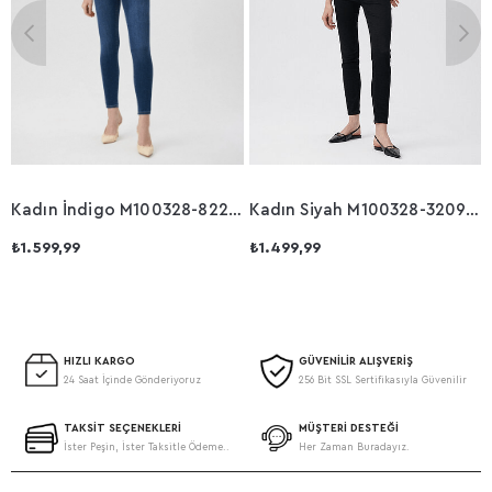
Kadın İndigo M100328-82232 Tess Pantolon
Kadın Siyah M100328-32092 Tess Pantolon
₺1.599,99
₺1.499,99
HIZLI KARGO
GÜVENİLİR ALIŞVERİŞ
24 Saat İçinde Gönderiyoruz
256 Bit SSL Sertifikasıyla Güvenilir
TAKSİT SEÇENEKLERİ
MÜŞTERİ DESTEĞİ
İster Peşin, İster Taksitle Ödeme..
Her Zaman Buradayız.