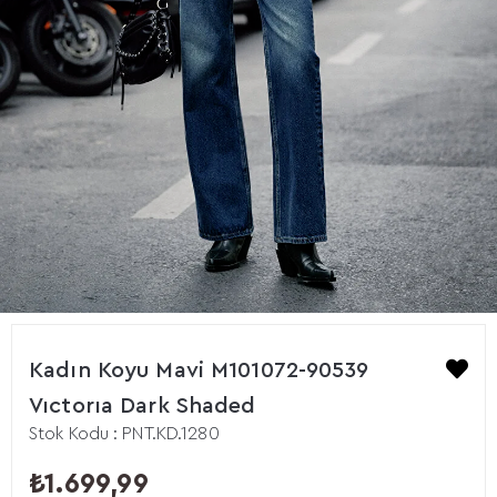
Kadın Koyu Mavi M101072-90539
Vıctorıa Dark Shaded
Stok Kodu
PNT.KD.1280
₺1.699,99