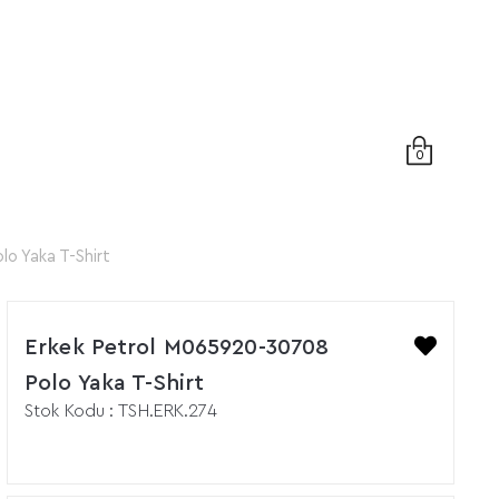
0
o Yaka T-Shirt
Erkek Petrol M065920-30708
Polo Yaka T-Shirt
Stok Kodu
TSH.ERK.274