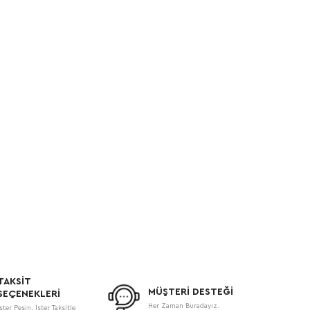
TAKSİT
MÜŞTERİ DESTEĞİ
SEÇENEKLERİ
Her Zaman Buradayız.
İster Peşin, İster Taksitle