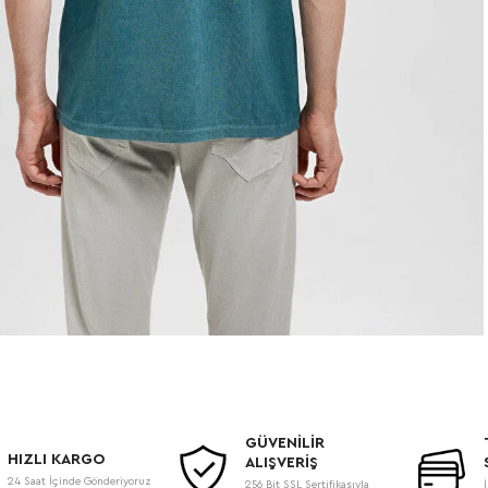
GÜVENİLİR
HIZLI KARGO
ALIŞVERİŞ
24 Saat İçinde Gönderiyoruz
256 Bit SSL Sertifikasıyla