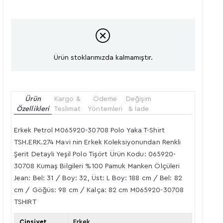
Ürün stoklarımızda kalmamıştır.
Ürün
Kargo &
Ödeme
Değişim
Özellikleri
Teslimat
Yöntemleri
& İade
Erkek Petrol M065920-30708 Polo Yaka T-Shirt
TSH.ERK.274 Mavi nin Erkek Koleksiyonundan Renkli
Şerit Detaylı Yeşil Polo Tişört Ürün Kodu: 065920-
30708 Kumaş Bilgileri %100 Pamuk Manken Ölçüleri
Jean: Bel: 31 / Boy: 32, Üst: L Boy: 188 cm / Bel: 82
cm / Göğüs: 98 cm / Kalça: 82 cm M065920-30708
TSHIRT
Cinsiyet
Erkek