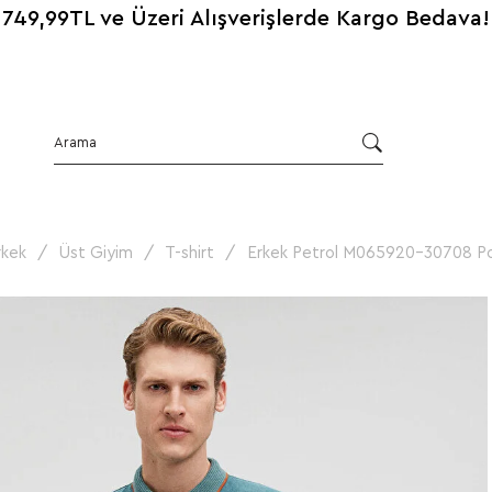
749,99TL ve Üzeri Alışverişlerde Kargo Bedava!
rkek
Üst Giyim
T-shirt
Erkek Petrol M065920-30708 Pol