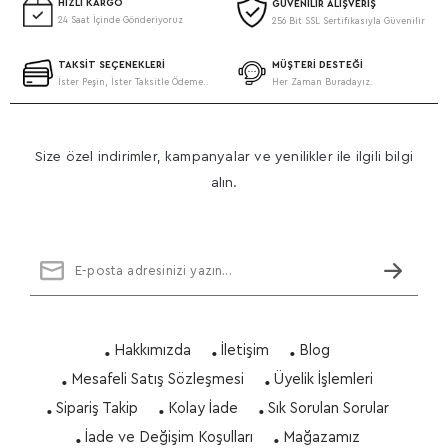
HIZLI KARGO
GÜVENİLİR ALIŞVERİŞ
24 Saat İçinde Gönderiyoruz
256 Bit SSL Sertifikasıyla Güvenilir
TAKSİT SEÇENEKLERİ
MÜŞTERİ DESTEĞİ
İster Peşin, İster Taksitle Ödeme..
Her Zaman Buradayız.
Size özel indirimler, kampanyalar ve yenilikler ile ilgili bilgi
alın.
Hakkımızda
İletişim
Blog
Mesafeli Satış Sözleşmesi
Üyelik İşlemleri
Sipariş Takip
Kolay İade
Sık Sorulan Sorular
İade ve Değişim Koşulları
Mağazamız