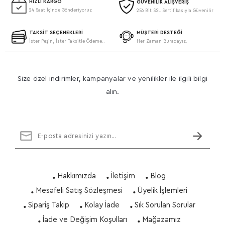
HIZLI KARGO
GÜVENİLİR ALIŞVERİŞ
24 Saat İçinde Gönderiyoruz
256 Bit SSL Sertifikasıyla Güvenilir
TAKSİT SEÇENEKLERİ
MÜŞTERİ DESTEĞİ
İster Peşin, İster Taksitle Ödeme..
Her Zaman Buradayız.
Size özel indirimler, kampanyalar ve yenilikler ile ilgili bilgi
alın.
Hakkımızda
İletişim
Blog
Mesafeli Satış Sözleşmesi
Üyelik İşlemleri
Sipariş Takip
Kolay İade
Sık Sorulan Sorular
İade ve Değişim Koşulları
Mağazamız